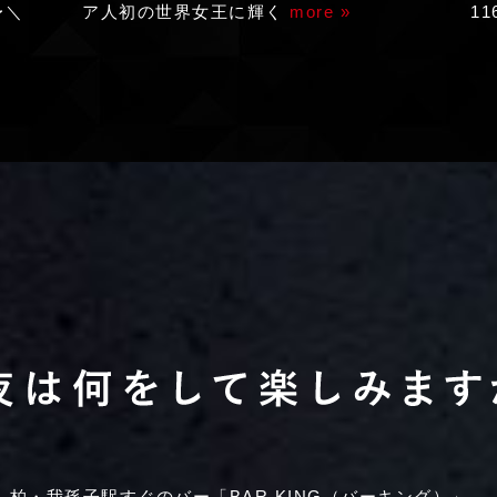
〜＼
ア人初の世界女王に輝く
more »
1
柏・我孫子駅すぐのバー「BAR KING（バーキング）」。